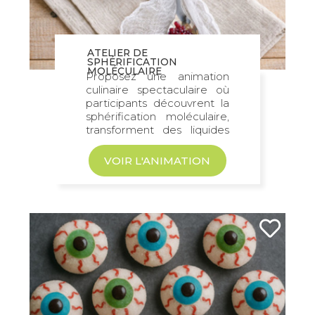
ATELIER DE
SPHÉRIFICATION
MOLÉCULAIRE
Proposez une animation
culinaire spectaculaire où
participants découvrent la
sphérification moléculaire,
transforment des liquides
en perles gourmandes et...
VOIR L'ANIMATION