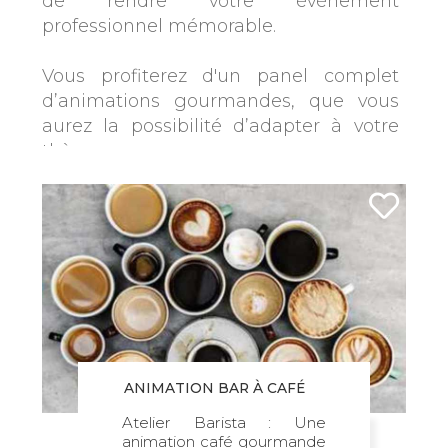
de rendre votre événement
professionnel mémorable.
Vous profiterez d'un panel complet
d’animations gourmandes, que vous
aurez la possibilité d’adapter à votre
thème.
Pourquoi proposer des animations
culinaires en entreprise ?
Les animations culinaires présentent
de nombreux avantages pour vos
événements. Grâce à des
professionnels de la cuisine, vos invités
assisteront à diverses préparations
aussi agréables à regarder qu’à
ANIMATION BAR À CAFÉ
déguster.
Atelier Barista : Une
animation café gourmande