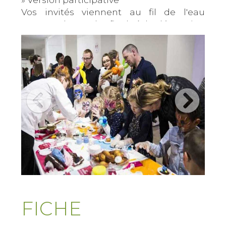
Vos invités viennent au fil de l'eau
apporter la touche finale à la décoration
des cupcakes avant de les déguster.
» Version team-building : la Guerre des
Cupcakes
Les équipes s’affrontent pour réaliser les
plus beaux cupcakes, y compris leur
présentoir.
La décoration des cupcakes
Les couleurs des crèmes et autres
éléments de décoration sont
personnalisés en fonction de votre
thématique.
FICHE
Les cupcakes sont servis sur des
présentoirs choisis en fonction des