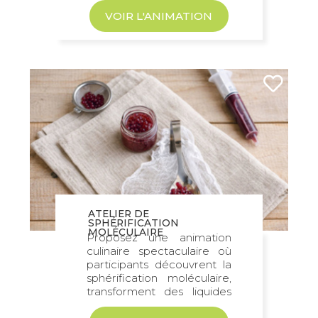
VOIR L'ANIMATION
ATELIER DE
SPHÉRIFICATION
MOLÉCULAIRE
Proposez une animation
culinaire spectaculaire où
participants découvrent la
sphérification moléculaire,
transforment des liquides
en perles gourmandes et...