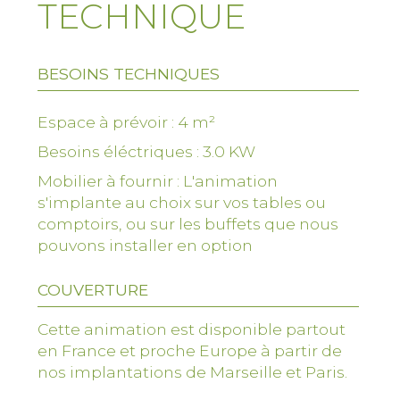
TECHNIQUE
dimensions du comptoir.
Le plan de travail est décoré dans un
style gourmand, respectant votre charte
BESOINS TECHNIQUES
graphique.
Espace à prévoir : 4 m²
Le déroulement de l’animation
Priorité à l'ultra fraîcheur et au fait
Besoins éléctriques : 3.0 KW
maison !
Mobilier à fournir : L'animation
Pour une fraîcheur et une qualité
s'implante au choix sur vos tables ou
maximale des cupcakes, tous les décors
comptoirs, ou sur les buffets que nous
en crème sont fabriqués sur place
pouvons installer en option
(crème au beurre, ganaches, cream
cheese…) puis immédiatement
COUVERTURE
consommés.
Cette animation est disponible partout
Les gâteaux sont réalisés à l'avance par
en France et proche Europe à partir de
un pâtissier artisanale.
nos implantations de Marseille et Paris.