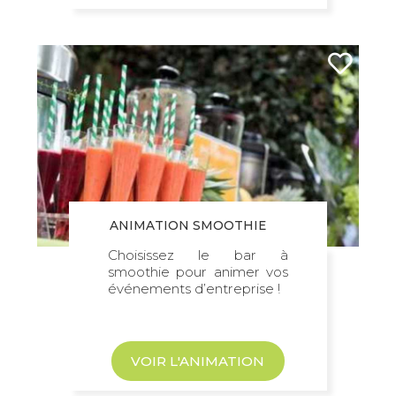
une fois installée au sein de votre
événement.
De plus, le Do It Yourself est en général
particulièrement apprécié. Faire son
propre smoothie à la seule force des
jambes est donc une activité ludique qui
attirera les participants tout en leur
proposant un challenge sportif. Les vélos
que nous installons sont toujours en
excellent état afin de garantir un
ANIMATION SMOOTHIE
amusement lors de l’animation sans
problème technique.
Choisissez le bar à
smoothie pour animer vos
événements d’entreprise !
Des pratiques plus responsables
Cette activité conviviale est également
écoresponsable ! Vous pourrez ainsi
sensibiliser vos collaborateurs
VOIR L'ANIMATION
subtilement aux bonnes pratiques en