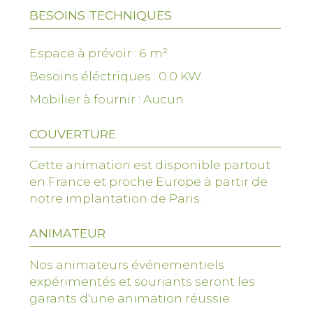
Il est possible de se relayer pour un jus
BESOINS TECHNIQUES
issu d’un travail d’équipe, ou alors de
pédaler individuellement pour les plus
Espace à prévoir : 6 m²
sportifs. Pour une animation vitaminée,
Besoins éléctriques : 0.0 KW
CultureZen vous propose ce vélo qui
donnera une dimension sportive à votre
Mobilier à fournir : Aucun
événement.
COUVERTURE
Une animation sportive et gourmande !
Pédalez sur le Vélo à Smoothie pour
Cette animation est disponible partout
mixer les fruits frais, puis servez un
en France et proche Europe à partir de
délicieux cocktail vitaminé, à partager !
notre implantation de Paris.
Une animation éco-responsable et
ANIMATEUR
conviviale
Préparez votre smoothie à la seule force
Nos animateurs événementiels
des jambes, individuellement ou en se
expérimentés et souriants seront les
relayant ; ainsi, aucune émission de CO2 !
garants d'une animation réussie.