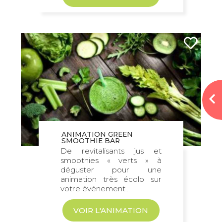
matériel et la bonne humeur
nécessaires.
Les variantes
Le Vélo à Smoothies se transforme
aisément en Vélo à Cocktails pour des
ateliers de mixologie en team-building.
Les options
Logotypage de la roue avant du vélo
mixeur
Les avantages d'une animation Vélo
ANIMATION GREEN
à Smoothie
SMOOTHIE BAR
Le vélos à smoothie proposés par
De revitalisants jus et
smoothies « verts » à
Culture Zen comportent plusieurs
déguster pour une
avantages qui vous assureront une
animation très écolo sur
ambiance excellente. Tout d’abord, cette
votre événement...
activité n’est pas vraiment connue du
public, elle fera donc forcément son effet
VOIR L'ANIMATION