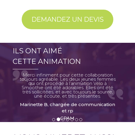
Le Vélo à Smoothies est une animation
idéale pour sensibiliser vos
DEMANDEZ UN DEVIS
collaborateurs aux bonnes pratiques en
matière d'économie énergie.
Une animation événementielle clef en
ILS ONT AIMÉ
main
Nos prestations incluent les animateurs
CETTE ANIMATION
pour conseiller les participants, un ou
plusieurs vélos à smoothie, ainsi que les
Merci infiniment pour cette collaboration
toujours agréable. Les deux jeunes femmes
fruits nécessaires à l’animation.
qui ont procédé à l’animation Vélo à
Smoothie ont été adorables. Elles ont été
Le déroulement de l’animation
très sollicitées, et avec toujours le sourire,
une écoute, et très présentes.
Son utilisation est on ne peut plus
Marinette B, chargée de communication
simple : les participants choisissent les
et rp
fruits frais qu’ils ont envie de mixer, puis
CPAM
ils les placent dans le blender. Ce dernier
fonctionne sans électricité, pour obtenir
votre smoothie, il vous faudra donc