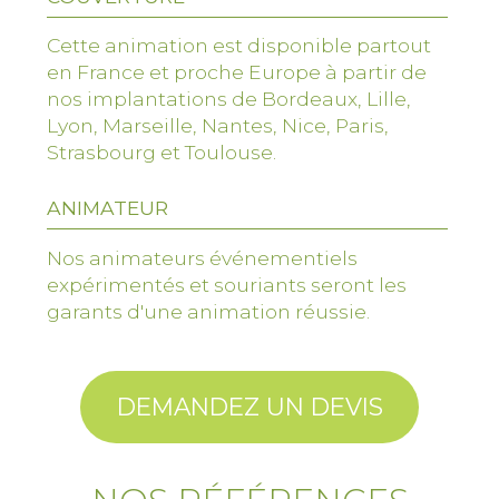
Comment se déroule cette animation ?
Cette animation est disponible partout
Durée de l’atelier : 1h30 à 2h
en France et proche Europe à partir de
nos implantations de Bordeaux, Lille,
Nombre de participants : de 8 à 40
Lyon, Marseille, Nantes, Nice, Paris,
personnes
Strasbourg et Toulouse.
Format : Présentiel (avec possibilité
ANIMATEUR
d’adaptation en distanciel ou hybride)
Nos animateurs événementiels
expérimentés et souriants seront les
garants d'une animation réussie.
1. Accueil et introduction (15 minutes)
L’animateur introduit l’atelier en
expliquant l’origine des energy balls,
DEMANDEZ UN DEVIS
leurs bienfaits nutritionnels et les
différentes familles d’ingrédients
utilisées. C’est aussi l’occasion de