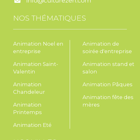
info@culturezen.com
selon leurs goûts. Un animateur ou un
chef accompagne les équipes, en
NOS THÉMATIQUES
répondant aux questions, en proposant
des alternatives, et en assurant une
dynamique conviviale et participative.
Animation Noel en
Animation de
Chaque participant réalisera environ 6
entreprise
soirée d'entreprise
boules d’énergie qu’il pourra emporter.
Animation Saint-
Animation stand et
Valentin
salon
Exemples de recettes réalisées :
Animation
Animation Pâques
Boules dattes-amandes-cacao
Chandeleur
Animation fête des
Boules noisettes-purée de cacahuète-
Animation
mères
graines de chia
Printemps
Animation Eté
Boules abricot-flocons d’avoine-noix de
coco râpée