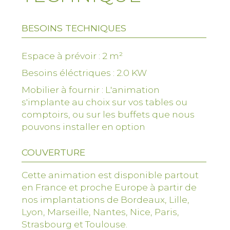
BESOINS TECHNIQUES
Public cible
: Enfants, adultes, familles,
invités de tous âges
Espace à prévoir : 2 m²
Durée
: Animation en continu, service rapide
de Barbe à Papa pour les invités
Besoins éléctriques : 2.0 KW
Encadrement
: 1 animateur pour gérer le
Mobilier à fournir : L'animation
stand et réaliser les barbes à papa
s'implante au choix sur vos tables ou
comptoirs, ou sur les buffets que nous
pouvons installer en option
Matériel nécessaire pour l'animation :
COUVERTURE
Cette animation est disponible partout
Machine à Barbe à Papa
: Pour
confectionner les barbes à papa sur place
en France et proche Europe à partir de
nos implantations de Bordeaux, Lille,
Sucre coloré
: Plusieurs couleurs
Lyon, Marseille, Nantes, Nice, Paris,
disponibles (rose, bleu, vert, etc.)
Strasbourg et Toulouse.
Perles alimentaires
: Pour ajouter une