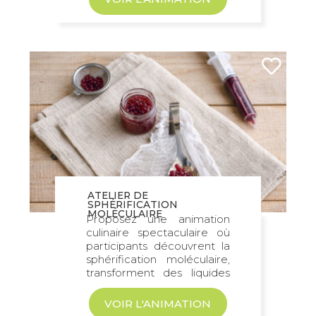
ATELIER DE
SPHÉRIFICATION
MOLÉCULAIRE
Proposez une animation
culinaire spectaculaire où
participants découvrent la
sphérification moléculaire,
transforment des liquides
en perles gourmandes et...
VOIR L'ANIMATION