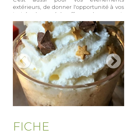
extérieurs, de donner l'opportunité à vos
invités de se réchauffer et de ressentir
du bien-être grâce au chocolat, véritable
produit plaisir, qui sera sublimé par une
jolie décoration de fêtes.
Le déroulement de l’animation
Le chocolat chaud est d'abord cuit de
longues minutes pour épaissir, puis
stockée dans des chocolatières pour le
maintenir au chaud pendant le service.
Les variantes
Recettes de Noël
Les avantages d'une animation Bar à
Chocolat Chaud
Chocolats chauds cuisinés de façon
FICHE
artisanale à partir de chocolat noir de
couverture cuit sur place le jour de