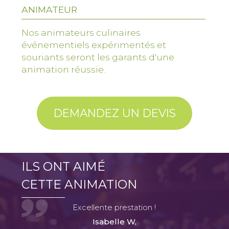
ANIMATEUR
Nos animateurs culinaires
événementiels expérimentés et
souriants seront les garants d'une
animation réussie.
DEMANDEZ UN DEVIS
ILS ONT AIMÉ
CETTE ANIMATION
Excellente prestation !
Isabelle W,