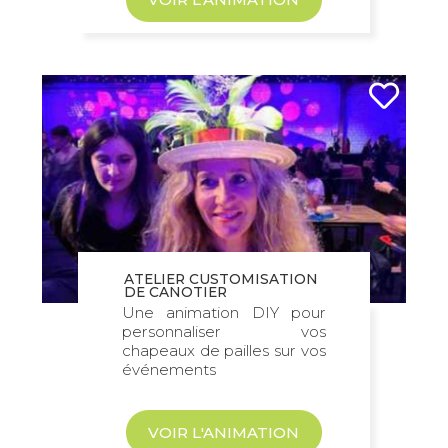
Cette animation de développement
durable en entreprise est
particulièrement ludique et agréable
autour de la nature.
Contactez donc CultureZen pour
connaître les spécificités de chaque
activité de développement durable en
entreprise !
ATELIER CUSTOMISATION
DE CANOTIER
Une animation DIY pour
personnaliser vos
chapeaux de pailles sur vos
événements
VOIR L'ANIMATION