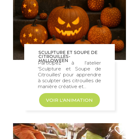
SCULPTURE ET SOUPE DE
CITROUILLES-
HALLOWEEN
Participez à l'atelier
'Sculpture et Soupe de
Citrouilles' pour apprendre
à sculpter des citrouilles de
manière créative et...
VOIR L'ANIMATION