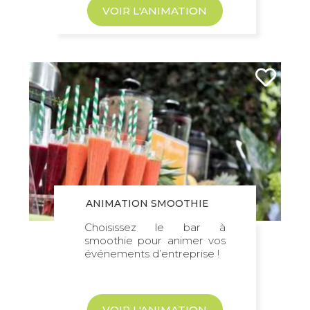
trouver un
atelier de rempotage
. Les
VOIR L'ANIMATION
mains dans la terre, vos équipes
apprennent à mettre en valeur des
plantes et à réaliser de jolies
jardinières. Une activité de
développement durable en entreprise
idéale à refaire ensuite chez soi
facilement !
L’activité de développement durable en
entreprise passe aussi par l’
atelier de
potager urbain
. Les équipes
ANIMATION SMOOTHIE
apprennent à faire pousser des fruits et
Choisissez le bar à
légumes dans un petit espace en
smoothie pour animer vos
pleine ville. Ainsi, ils peuvent
événements d’entreprise !
facilement mettre à profit les
connaissances intégrées lors de cet
atelier chez eux.
VOIR L'ANIMATION