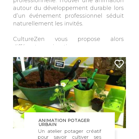
professionnelle. Trouver une animation
autour du développement durable lors
d’un événement professionnel séduit
naturellement les invités.
CultureZen vous propose alors
différentes animations pour passer un
moment de partage avec vos équipes
dans une ambiance green et naturelle.
Éveiller la créativité des équipes avec
une animation de développement
durable en entreprise
En tant que chef d’entreprise, vous
pouvez avoir envie de travailler
plusieurs thèmes lors de vos
ANIMATION POTAGER
animations professionnelles.
URBAIN
Un atelier potager créatif
CultureZen trouve alors pour vous des
pour savoir cultiver ses