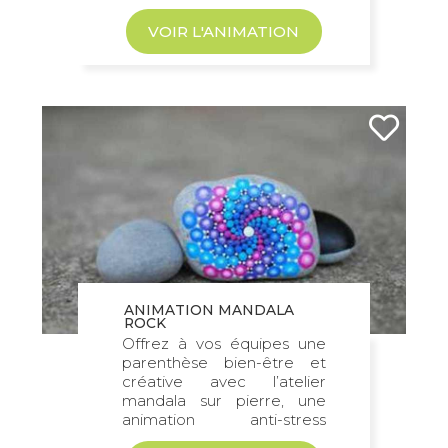
VOIR L'ANIMATION
Si les participants souhaitent connaître
des astuces pour se confectionner des
cocktails sains pour la santé,
CultureZen vous propose l’
activité
Detox water
. Ici, les fruits frais sont
mélangés à l’eau pour créer des
boissons parfaites pour venir détoxifier
l’organisme. Une animation autour du
développement durable à faire !
Opter pour une animation de
développement durable en entreprise
ANIMATION MANDALA
ROCK
naturelle
Offrez à vos équipes une
Vous avez envie de vous reconnecter à
parenthèse bien-être et
créative avec l’atelier
des choses simples, mais spécialement
mandala sur pierre, une
conçues pour vous ressourcer. Alors
animation anti-stress
chez CultureZen, il est possible de
favorisant...