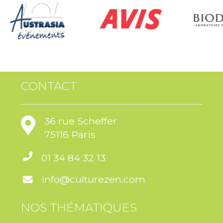
3. Fabrication du houmous
Guidés par l’experte, les participant·e·s mixent, ajustent
les textures et équilibrent les saveurs à l’aide des
blenders.
CONTACT
4. Dégustation
Les houmous sont dégustés sur place, permettant
d’échanger sur les textures, les goûts et les variantes
36 rue Scheffer
possibles.
75116 Paris
01 34 84 32 13
5. Conseils & variantes
Partage d’astuces pour décliner la recette à la maison :
info@culturezen.com
houmous aux herbes, aux épices, aux légumes rôtis.
NOS THÉMATIQUES