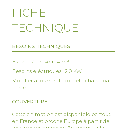
FICHE
Informations générales :
TECHNIQUE
Public cible
: Adultes, collaborateurs en
entreprise, grand public
BESOINS TECHNIQUES
Durée
: 20 à 30 minutes par session
Capacité
: 10 à 20 participants par heure
Espace à prévoir : 4 m²
Encadrement
: Experte en fermentation
Besoins éléctriques : 2.0 KW
végétale et cuisine vivante
Mobilier à fournir : 1 table et 1 chaise par
Format
: Atelier participatif avec
poste
dégustation
COUVERTURE
Cette animation est disponible partout
Ingrédients & matériel fournis :
en France et proche Europe à partir de
Pois chiches
cuits
nos implantations de Bordeaux, Lille,