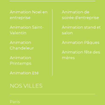
Logistique :
Surface nécessaire
: 1 à 2 tables de travail
Animation Noel en
Animation de
entreprise
soirée d'entreprise
Électricité
: Oui (blenders)
Hygiène
: respect strict des normes
Animation Saint-
Animation stand et
alimentaires
Valentin
salon
Installation
: simple et rapide, adaptée à
Animation
Animation Pâques
l’entreprise ou à l’événement
Chandeleur
Animation fête des
Animation
mères
Printemps
Astuces :
Animation Eté
Idéal dans une démarche
nutrition
,
bien-
être
ou
QVT
.
NOS VILLES
Associer l’atelier à un
bar à pains
ou
légumes crus.
Mettre en avant la
protéine végétale
Paris
comme alternative durable.