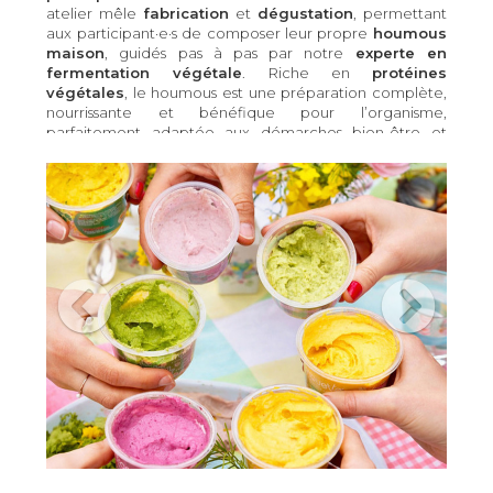
atelier mêle
fabrication
et
dégustation
, permettant
aux participant·e·s de composer leur propre
houmous
maison
, guidés pas à pas par notre
experte en
fermentation végétale
. Riche en
protéines
végétales
, le houmous est une préparation complète,
nourrissante et bénéfique pour l’organisme,
parfaitement adaptée aux démarches bien-être et
nutrition.
Objectifs de l’atelier :
Découvrir une recette végétale
protéinée
: Comprendre les bienfaits
nutritionnels du pois chiche.
Apprendre à faire son houmous
maison
: Maîtriser une recette simple,
saine et personnalisable.
Allier pratique et plaisir
: Fabriquer
puis déguster ses propres créations.