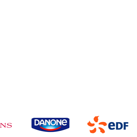
Pétillan
Recettes
b
Teneur en a
Le déroulement de l
1. Accueil et introductio
Agnès présente les bo
2. Explications & bienfait
Les participants déc
organismes, vitalité e
3. Dégustation de petits 
Dégustation guidée
végétales et niveau
4. Échanges & questions
Temps d’échange libr