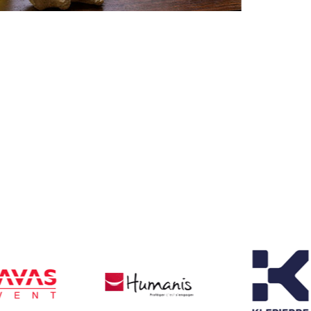
dients utilisés.
ort en micro-
rentes saveurs
tion et la