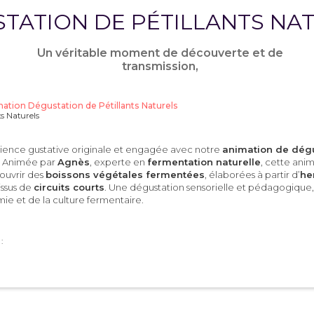
TATION DE PÉTILLANTS NA
Un véritable moment de découverte et de
transmission,
ation Dégustation de Pétillants Naturels
ts Naturels
ence gustative originale et engagée avec notre
animation de dég
. Animée par
Agnès
, experte en
fermentation naturelle
, cette anim
couvrir des
boissons végétales fermentées
, élaborées à partir d’
he
issus de
circuits courts
. Une dégustation sensorielle et pédagogique, 
mie et de la culture fermentaire.
:
ir les boissons fermentées
: Comprendre les principes et les bienfai
iser à une alimentation vivante
: Mettre en avant des alternatives n