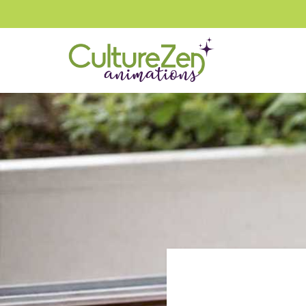
:
:
Accueil
Atelier Bien-Être
Dégustation De Pétillants Naturel