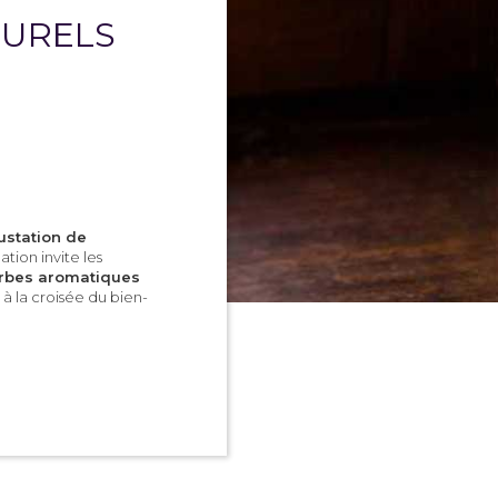
TURELS
ustation de
ation invite les
rbes aromatiques
à la croisée du bien-
ts des pétillants
aturelles et