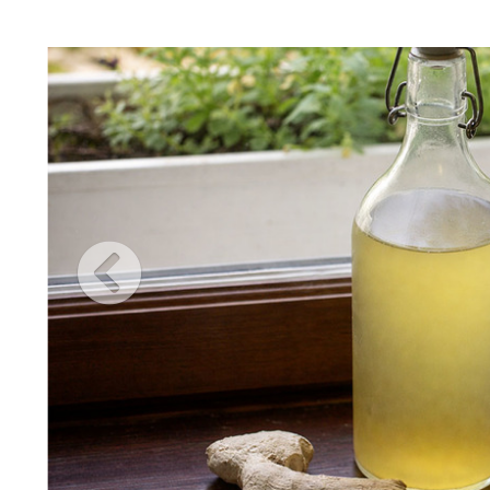
bles.
une expérience dégustation unique
: Faire découvrir des saveurs vé
ntes.
:
ible
: Adultes, collaborateurs en entreprise, grand public
nimation en continu
: Environ 20 personnes par heure
ment
: Agnès, experte en fermentation naturelle
Atelier dégustation pédagogique
sés :
 fermentées végétales
à base d’herbes (romarin, menthe, basilic…)