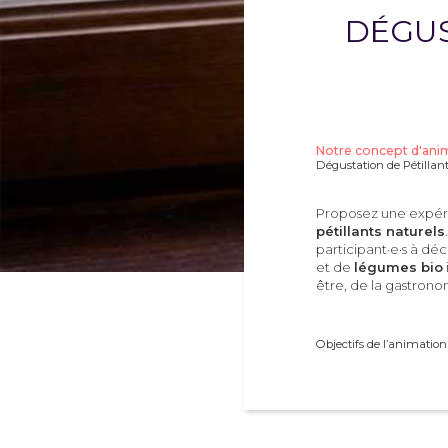
DÉGUS
Notre concept d'anim
Dégustation de Pétillan
Proposez une expéri
pétillants naturels
participant·e·s à dé
et de
légumes bio
être, de la gastrono
Objectifs de l’animation 
Découvr
naturels.
Sensibil