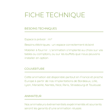
responsa
Offrir 
FICHE TECHNIQUE
surprena
BESOINS TECHNIQUES
Informations générales 
Espace à prévoir : m²
Public c
Besoins éléctriques : un espace correctement éclairé
Mobilier à fournir : L'animation s'implante au choix sur vos
Durée
: A
tables ou comptoirs, ou sur les buffets que nous pouvons
installer en option
Capacité
Encadre
COUVERTURE
Format
: 
Cette animation est disponible partout en France et proche
Europe à partir de nos implantations de Bordeaux, Lille,
Lyon, Marseille, Nantes, Nice, Paris, Strasbourg et Toulouse.
Pétillants naturels propo
ANIMATEUR
Boissons
Nos animateurs événementiels expérimentés et souriants
seront les garants d'une animation réussie.