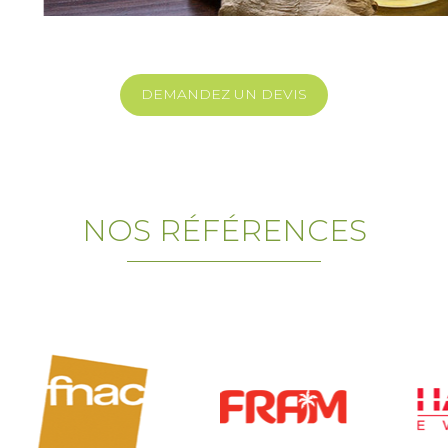
ts de légumes
(betterave, carotte, concombre…)
io
, non pasteurisées, issues de circuits courts
lcool très faible :
0,5 à 1 %
DEMANDEZ UN DEVIS
’animation
n
issons, leur origine, le processus de fermentation naturelle et les ingré
NOS RÉFÉRENCES
s
ouvrent les
bienfaits des boissons fermentées
: digestibilité, app
t alternatives aux sodas industriels.
shots
 de
petits shots de pétillants naturels
, permettant d’explorer diffé
x d’effervescence.
e pour poser des questions sur la fermentation, les usages, la conserva