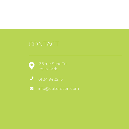
consommation.
5. Choix & emport des bo
Chaque participant p
CONTACT
Logistique :
Surface 
36 rue Scheffer
Électrici
75116 Paris
Matériel
:
01 34 84 32 13
Hygiène
info@culturezen.com
Astuces :
Idéal dans
Peut être 