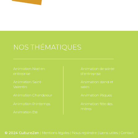
issons
eut repartir avec la ou les
boissons fermentées de son choix
.
NOS THÉMATIQUES
nécessaire
: 1 à 2 tables de dégustation
Animation Noel en
Animation de soirée
té
: non requise
entreprise
d'entreprise
 verres de dégustation, bouteilles, signalétique
Animation Saint-
Animation stand et
Valentin
salon
: respect des normes alimentaires
Animation Chandeleur
Animation Pâques
Animation Printemps
Animation fête des
mères
Animation Eté
 le cadre d’une
démarche RSE
ou alimentation durable.
© 2024 CultureZen
|
Mentions légales
|
Nous rejoindre
|
Liens utiles
|
Contact
associé à un
atelier fermentation
ou nutrition.