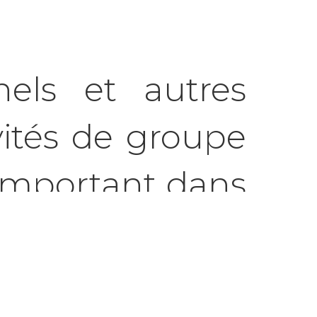
nels et autres
vités de groupe
 important dans
 le renforcement
les nombreuses