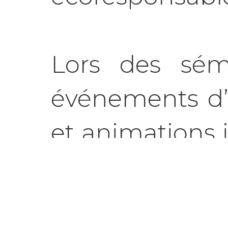
Lors des sémi
événements d’e
et animations 
la facilitation
de la cohésio