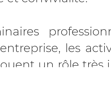
naires profession
ntreprise, les acti
jouent un rôle très
 des interactions et
n d’équipe. Parmi 