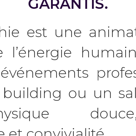
GARANTIS.
hie est une animati
e l’énergie humai
d’événements profes
building ou un sal
physique douc
et convivialité.