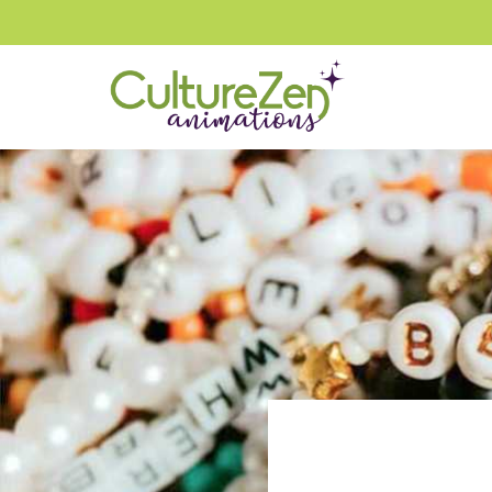
:
:
Accueil
Animation Diy
Atelier DIY – Création De Bracelets D