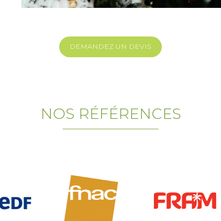
DEMANDEZ UN DEVIS
e
 est la création de porte-clés personnalisés. Cette activité permet aux participants d
NOS RÉFÉRENCES
orisant la créativité et les échanges. Comme pour les bracelets, l’atelier est encadré
expérience ludique et conviviale.
nimation Atelier DIY – Création de bracelets d’amitié
quipe
que
ations
mporter
listes expérimentées