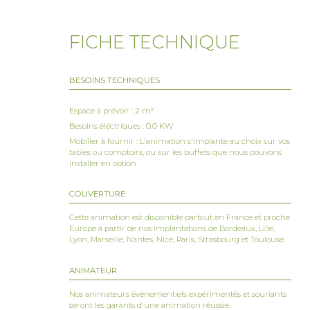
L’animateur présente aux 
Création des bracelets
FICHE TECHNIQUE
Les participants choisis
un large choix de perles
Partage et échanges
BESOINS TECHNIQUES
Les participants échangen
Espace à prévoir : 2 m²
Les variantes
Besoins éléctriques : 0.0 KW
Atelier en plein air lors
Mobilier à fournir : L'animation s'implante au choix sur vos
tables ou comptoirs, ou sur les buffets que nous pouvons
Thématique spécifique (p
installer en option
Intégration d’autres acti
COUVERTURE
les différents type de pe
Cette animation est disponible partout en France et proche
Perles de rocaille
Europe à partir de nos implantations de Bordeaux, Lille,
Lyon, Marseille, Nantes, Nice, Paris, Strasbourg et Toulouse.
Perles alphabet
Perles en bois
ANIMATEUR
Perles en verre
Nos animateurs événementiels expérimentés et souriants
seront les garants d'une animation réussie.