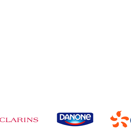
Perles en métal
Perles en résine
Perles en cristal
Perles en acrylique
Perles en pierre naturell
Les options
Un autre atelier apprécié
et décoratif, tout en fav
spécialisés et offre une 
Les avantages d'une a
Favorise la cohésion d’é
Activité créative et ludi
Personnalisation des cré
Souvenirs tangibles à e
Encadrement par des sty