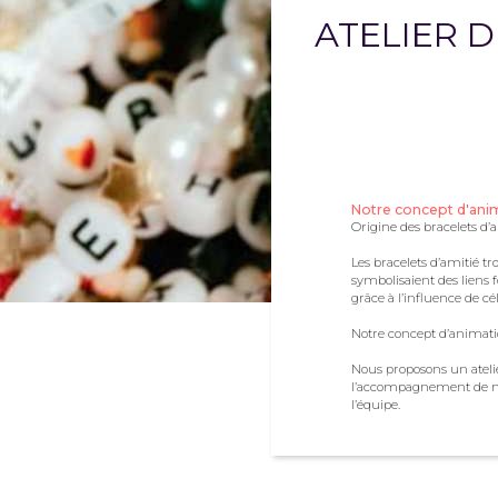
ATELIER D
Notre concept d'anim
Origine des bracelets d’
Les bracelets d’amitié t
symbolisaient des liens 
grâce à l’influence de cé
Notre concept d’animat
Nous proposons un atelie
l’accompagnement de nos 
l’équipe.
Le déroulement de l
Accueil des participants