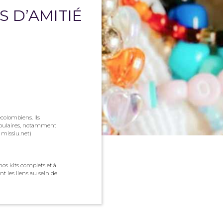
S D’AMITIÉ
colombiens. Ils
 populaires, notamment
, missiu.net)
nos kits complets et à
 les liens au sein de