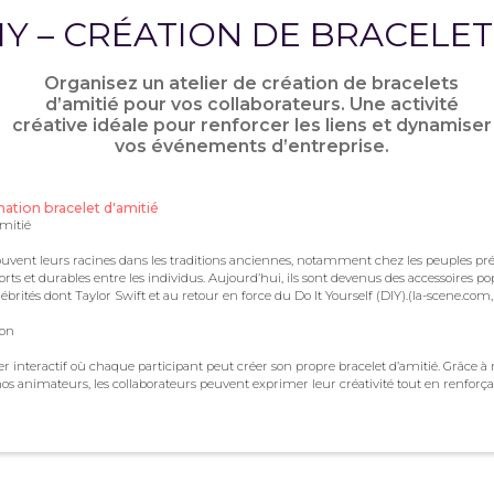
IY – CRÉATION DE BRACELET
Organisez un atelier de création de bracelets
d’amitié pour vos collaborateurs. Une activité
créative idéale pour renforcer les liens et dynamiser
vos événements d’entreprise.
ation bracelet d'amitié
amitié
rouvent leurs racines dans les traditions anciennes, notamment chez les peuples pré
forts et durables entre les individus. Aujourd’hui, ils sont devenus des accessoires
lébrités dont Taylor Swift et au retour en force du Do It Yourself (DIY).(la-scene.com
ion
r interactif où chaque participant peut créer son propre bracelet d’amitié. Grâce à 
animateurs, les collaborateurs peuvent exprimer leur créativité tout en renforçant
’animation