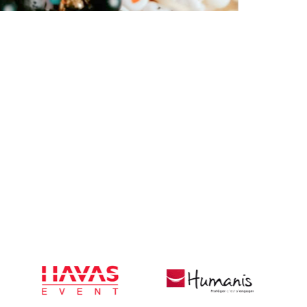
e concevoir un objet utile
 par des animateurs