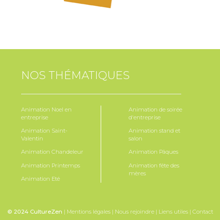
NOS THÉMATIQUES
Animation Noel en
Animation de soirée
entreprise
d'entreprise
Animation Saint-
Animation stand et
Valentin
salon
Animation Chandeleur
Animation Pâques
Animation Printemps
Animation fête des
mères
Animation Eté
© 2024 CultureZen
|
Mentions légales
|
Nous rejoindre
|
Liens utiles
|
Contact