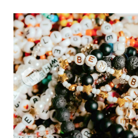
participants toutes les perles disponibles et les guide dans leur choix
sent leurs matériaux et commencent à confectionner leur bracelet. Cela peut se faire
 est exposé.Ils peuvent ainsi composer les messages qu’ils souhaitent.
t leurs créations, et en offrent autant qu’ils le souhaitent.
 d’un événement estival.
ar exemple, bracelets aux couleurs de l’entreprise).
vités créatives (par exemple, création de porte-clés).
rles que nous utilisons